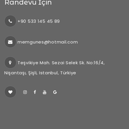
Randevu İçin
+90 533 145 45 89
memgunes@hotmail.com
Teşvikiye Mah. Sezai Selek Sk. No:16/4,
Nişantaşı, Şişli, Istanbul, Türkiye