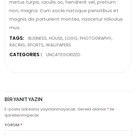
metus turpis, iaculis ac, hendrerit vel, pretium
non, magna. Cum sociis natoque penatibus et
magnis dis parturient montes, nascetur ridiculus
mus.
TAGS:
BUSINESS
HOUSE
LOGO
PHOTOGRAPHY
RACING
SPORTS
WALLPAPERS
CATEGORIES :
UNCATEGORIZED
BIR YANIT YAZIN
E-posta adresiniz yayınlanmayacak.
Gerekli alanlar
*
ile
işaretlenmişlerdir
YORUM
*