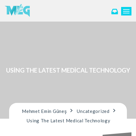
T
o
g
g
l
e
n
a
v
i
USING THE LATEST MEDICAL TECHNOLOGY
g
a
t
i
o
n
>
>
Mehmet Emin Güneş
Uncategorized
Using The Latest Medical Technology