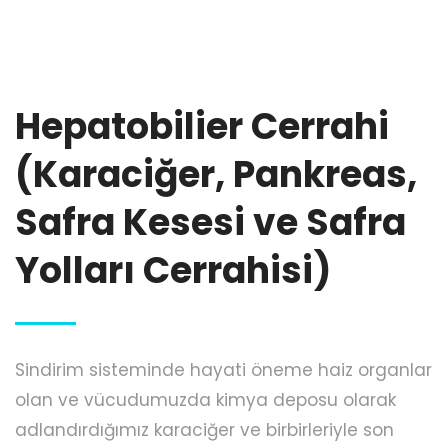
Hepatobilier Cerrahi
(Karaciğer, Pankreas,
Safra Kesesi ve Safra
Yolları Cerrahisi)
Sindirim sisteminde hayati öneme haiz organlar
olan ve vücudumuzda kimya deposu olarak
adlandırdığımız karaciğer ve birbirleriyle son