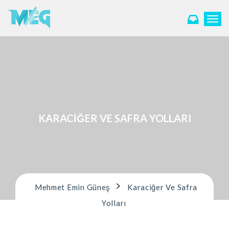
T
o
g
g
l
e
n
a
v
i
KARACIĞER VE SAFRA YOLLARI
g
a
t
i
o
n
>
Mehmet Emin Güneş
Karaciğer Ve Safra
Yolları